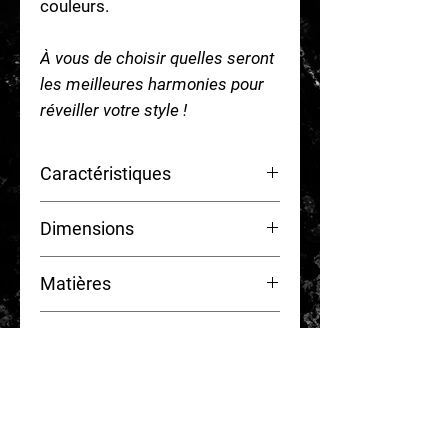
couleurs.
À vous de choisir quelles seront
les meilleures harmonies pour
réveiller votre style !
Caractéristiques
Waterproof
Dimensions
Hypoallergénique
Interchangeable
L 2,50 cm x l 1 cm
Matières
Matières :
Entretien
Aimant ferrite de
qualité
conforme
à la directive RoHS
Nos switches sont
waterproof
,
Modalités de paiements
Eclats
holographiques
vous pouvez donc les garder
Résine
de finition
certifiée
sous la douche et pour vous
CB
écologique et non toxique