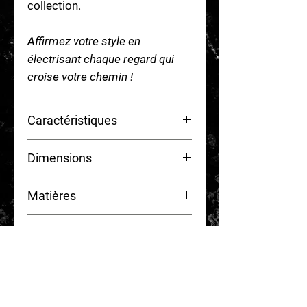
collection.
Affirmez votre style en
électrisant chaque regard qui
croise votre chemin !
Caractéristiques
Waterproof
Dimensions
Hypoallergénique
Interchangeable
L 2,50 cm x l 1 cm
Matières
Matières :
Entretien
Aimant ferrite de
qualité
conforme
à la directive RoHS
Nos switches sont
waterproof
,
Modalités de paiements
Eclats
holographiques
vous pouvez donc les garder
Résine
de finition
certifiée
sous la douche et pour vous
CB